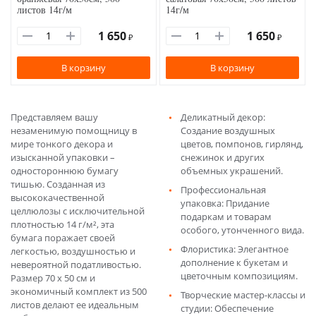
листов 14г/м
14г/м
1 650
1 650
₽
₽
В корзину
В корзину
Представляем вашу
Деликатный декор:
незаменимую помощницу в
Создание воздушных
мире тонкого декора и
цветов, помпонов, гирлянд,
изысканной упаковки –
снежинок и других
одностороннюю бумагу
объемных украшений.
тишью. Созданная из
Профессиональная
высококачественной
упаковка: Придание
целлюлозы с исключительной
подаркам и товарам
плотностью 14 г/м², эта
особого, утонченного вида.
бумага поражает своей
Флористика: Элегантное
легкостью, воздушностью и
дополнение к букетам и
невероятной податливостью.
цветочным композициям.
Размер 70 х 50 см и
экономичный комплект из 500
Творческие мастер-классы и
листов делают ее идеальным
студии: Обеспечение