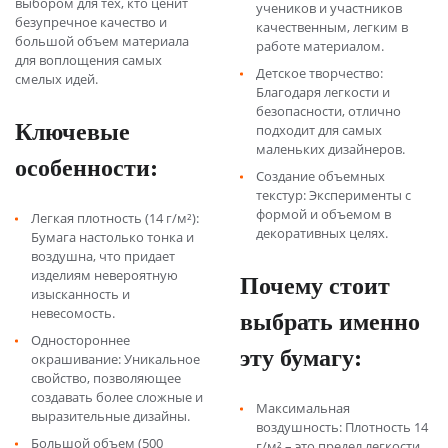
выбором для тех, кто ценит
учеников и участников
безупречное качество и
качественным, легким в
большой объем материала
работе материалом.
для воплощения самых
Детское творчество:
смелых идей.
Благодаря легкости и
безопасности, отлично
Ключевые
подходит для самых
маленьких дизайнеров.
особенности:
Создание объемных
текстур: Эксперименты с
формой и объемом в
Легкая плотность (14 г/м²):
декоративных целях.
Бумага настолько тонка и
воздушна, что придает
изделиям невероятную
Почему стоит
изысканность и
выбрать именно
невесомость.
Одностороннее
эту бумагу:
окрашивание: Уникальное
свойство, позволяющее
создавать более сложные и
Максимальная
выразительные дизайны.
воздушность: Плотность 14
Большой объем (500
г/м² – это предел легкости