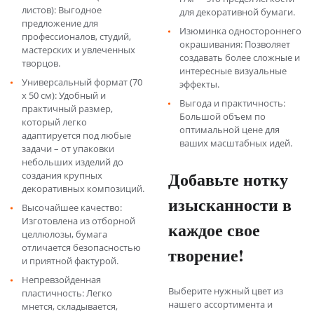
листов): Выгодное
для декоративной бумаги.
предложение для
Изюминка одностороннего
профессионалов, студий,
окрашивания: Позволяет
мастерских и увлеченных
создавать более сложные и
творцов.
интересные визуальные
Универсальный формат (70
эффекты.
х 50 см): Удобный и
Выгода и практичность:
практичный размер,
Большой объем по
который легко
оптимальной цене для
адаптируется под любые
ваших масштабных идей.
задачи – от упаковки
небольших изделий до
Добавьте нотку
создания крупных
декоративных композиций.
изысканности в
Высочайшее качество:
Изготовлена из отборной
каждое свое
целлюлозы, бумага
отличается безопасностью
творение!
и приятной фактурой.
Непревзойденная
Выберите нужный цвет из
пластичность: Легко
нашего ассортимента и
мнется, складывается,