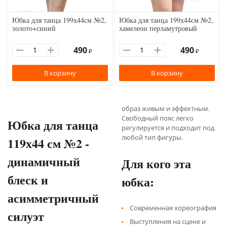
Юбка для танца 199х44см №2,
Юбка для танца 199х44см №2,
золото+синий
хамелеон перламутровый
490
490
₽
₽
В корзину
В корзину
образ живым и эффектным.
Свободный пояс легко
Юбка для танца
регулируется и подходит под
любой тип фигуры.
119х44 см №2 -
динамичный
Для кого эта
блеск и
юбка:
асимметричный
Современная хореография
силуэт
Выступления на сцене и