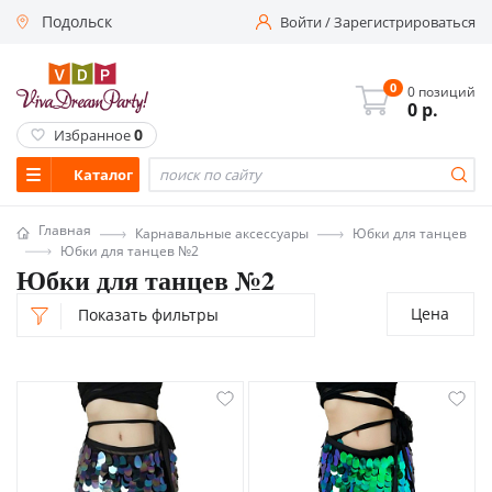
Подольск
Войти
/
Зарегистрироваться
0
0 позиций
0
р.
0
Избранное
Каталог
Главная
Карнавальные аксессуары
Юбки для танцев
Юбки для танцев №2
Юбки для танцев №2
Цена
Показать фильтры