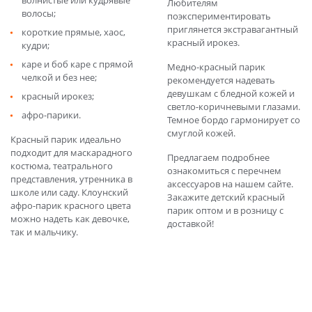
волнистые или кудрявые
Любителям
волосы;
поэкспериментировать
приглянется экстравагантный
короткие прямые, хаос,
красный ирокез.
кудри;
каре и боб каре с прямой
Медно-красный парик
челкой и без нее;
рекомендуется надевать
девушкам с бледной кожей и
красный ирокез;
светло-коричневыми глазами.
афро-парики.
Темное бордо гармонирует со
смуглой кожей.
Красный парик идеально
подходит для маскарадного
Предлагаем подробнее
костюма, театрального
ознакомиться с перечнем
представления, утренника в
аксессуаров на нашем сайте.
школе или саду. Клоунский
Закажите детский красный
афро-парик красного цвета
парик оптом и в розницу с
можно надеть как девочке,
доставкой!
так и мальчику.