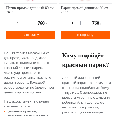
Парик прямой длинный 80 см
Парик прямой длинный 80 см
2833
2832
760
760
₽
₽
В корзину
В корзину
Наш интернет-магазин «Все
Кому подойдёт
для праздника» предлагает
красный парик?
купить в Подольске дешево
красный детский парик.
Аксессуар продается в
различном оттенке красного
Длинный или короткий
цвета и фасона. Большой
красный парик в зависимости
выбор моделей по бюджетной
от оттенка подойдет любому
цене от производителя.
типу лица. Главное здесь не
цвет, а внутренние ощущения
Наш ассортимент включает
ребенка. Алый цвет волос
красные парики:
выбирают творческие,
длинные прямые,
раскрепощенные натуры.