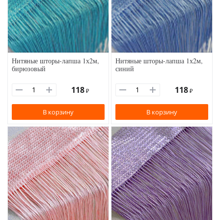
Нитяные шторы-лапша 1х2м,
Нитяные шторы-лапша 1х2м,
бирюзовый
синий
118
118
₽
₽
В корзину
В корзину