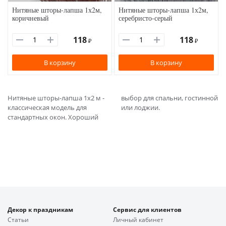
Нитяные шторы-лапша 1х2м,
Нитяные шторы-лапша 1х2м,
коричневый
серебристо-серый
118
118
₽
₽
В корзину
В корзину
Нитяные шторы-лапша 1х2 м -
выбор для спальни, гостинной
классическая модель для
или лоджии.
стандартных окон. Хороший
Декор к праздникам
Сервис для клиентов
Статьи
Личный кабинет