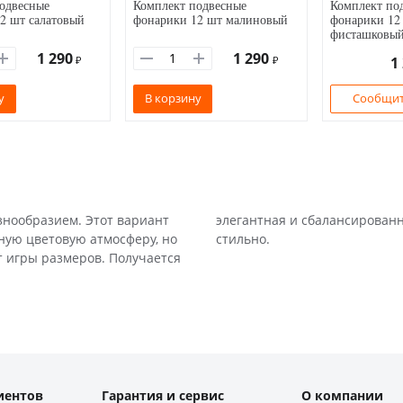
одвесные
Комплект подвесные
Комплект по
2 шт салатовый
фонарики 12 шт малиновый
фонарики 12
фисташковы
1 290
1 290
₽
₽
1
у
В корзину
Сообщит
знообразием. Этот вариант
торая выглядит целостно и
иную цветовую атмосферу, но
стильно.
т игры размеров. Получается
иентов
Гарантия и сервис
О компании