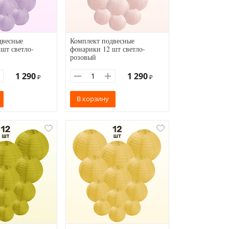
двесные
Комплект подвесные
шт светло-
фонарики 12 шт светло-
розовый
1 290
1 290
₽
₽
В корзину