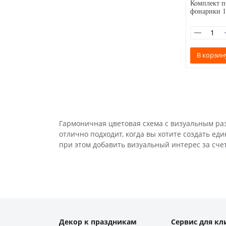
Комплект п
фонарики 1
В корзин
Гармоничная цветовая схема с визуальным ра
элегантная и сбалансированная композиция, ко
отлично подходит, когда вы хотите создать ед
при этом добавить визуальный интерес за сче
Декор к праздникам
Сервис для кл