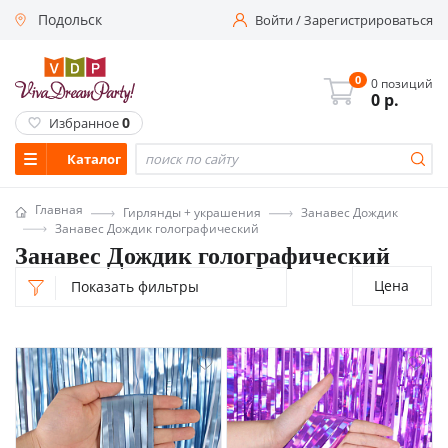
Подольск
Войти
/
Зарегистрироваться
0
0 позиций
0
р.
0
Избранное
Каталог
Главная
Гирлянды + украшения
Занавес Дождик
Занавес Дождик голографический
Занавес Дождик голографический
Цена
Показать фильтры